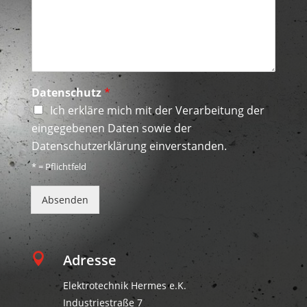
E
Datenschutz
*
-
Ich erkläre mich mit der Verarbeitung der
M
a
eingegebenen Daten sowie der
i
Datenschutzerklärung einverstanden.
l
N
* = Pflichtfeld
a
m
Absenden
e
N
a
c

Adresse
h
r
Elektrotechnik Hermes e.K.
i
Industriestraße 7
c