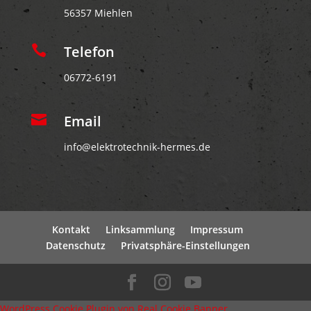
h
56357 Miehlen
t

Telefon
06772-6191

Email
info@elektrotechnik-hermes.de
Kontakt
Linksammlung
Impressum
Datenschutz
Privatsphäre-Einstellungen
WordPress Cookie Plugin von Real Cookie Banner