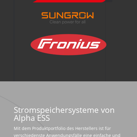
Stromspeichersysteme von
Alpha ESS
Mit dem Produktportfolio des Herstellers ist für
verschiedenste Anwendungsfälle eine einfache und