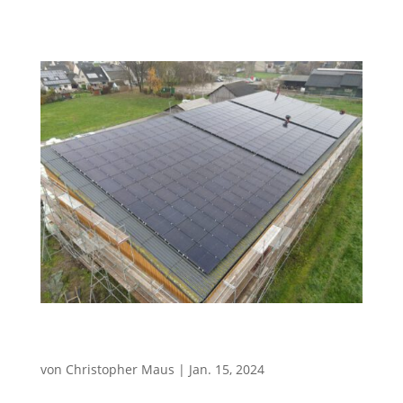
Bauer Glas-Glas 370Wp Photovoltaikmodulen =...
100kWp Volleinspeisung + 40kWp
Überschusseinspeisung
von
Christopher Maus
|
Jan. 15, 2024