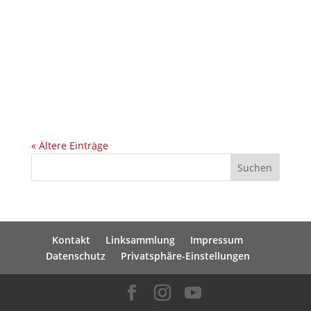
Photovoltaikanlage mit 100kWp + 40kWp Referenzen
Photovoltaik Gewerbebereich Eckdaten der
Referenzanlage: = 140kWp Anlagenleistungbestend
aus 350 Stück Bauer Glas-Glas 400Wp
Photovoltaikmodulen = 40kWp
Überschusseinspeisung zur Deckung des
Eigenverbrauchs im...
« Ältere Einträge
Suchen
Kontakt
Linksammlung
Impressum
Datenschutz
Privatsphäre-Einstellungen