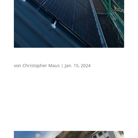
2x 29,4kWp Volleinspeisung
von
Christopher Maus
|
Jan. 15, 2024
Photovoltaikanlage mit 2x 29,4kWp Referenzen
Photovoltaik Gewerbebereich Eckdaten der
Referenzanlage: = 58,8kWp Gesamt-
Anlagenleistungbestend aus 140 Stück Bauer Glas-
Glas 420Wp Photovoltaikmodulen = Volleinspeisung =
Sungrow Wechselrichter:2x...