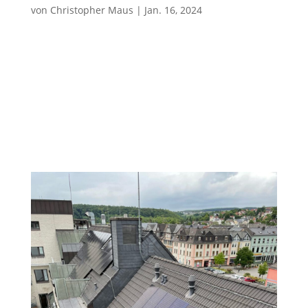
von
Christopher Maus
|
Jan. 16, 2024
Photovoltaikanlage mit 33,93kWp Referenzen
Photovoltaik Gewerbebereich Eckdaten der
Referenzanlage: = 33,93kWp Gesamt-
Anlagenleistungbestend aus 234 Stück Avancis
145Wp Photovoltaikmodulen = Fronius
Wechselrichter = Überschusseinspeisung zur
Deckung des...