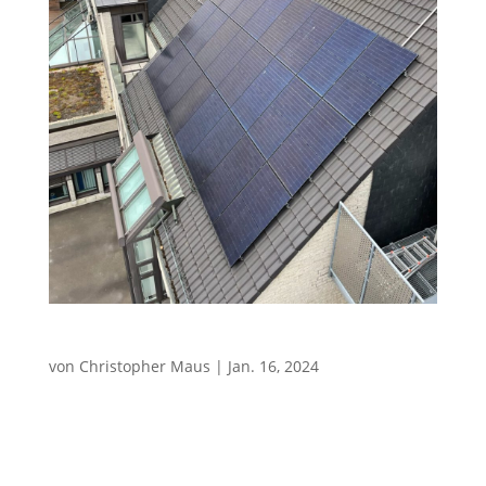
45,045kWp Überschusseinspeisung
von
Christopher Maus
|
Jan. 16, 2024
Photovoltaikanlage mit 45,045kWp Referenzen
Photovoltaik Gewerbebereich Eckdaten der
Referenzanlage: = 45,045kWp