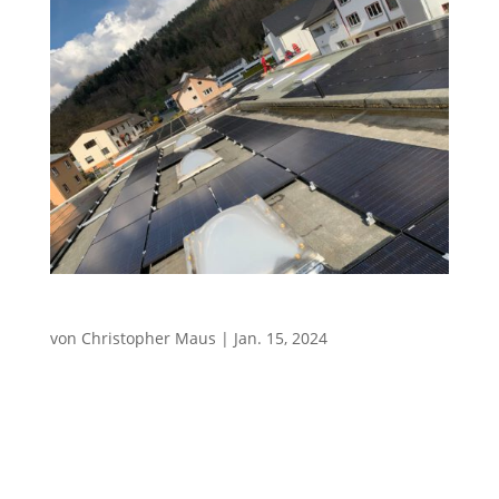
104,72kWp Überschusseinspeisung
von
Christopher Maus
|
Jan. 15, 2024
Photovoltaikanlage mit 79,56kWp + 25,16kWp
Referenzen Photovoltaik Gewerbebereich Eckdaten
der Referenzanlage: = 104,72kWp Gesamt-
Anlagenleistungbestend aus 234 Stück Bauer Glas-
Glas 340Wp Photovoltaikmodulensowie 68 Stück