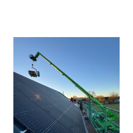
Anlagenleistungbestend aus 117 Stück Bauer Glas-
Glas 385Wp Photovoltaikmodulen = Sungrow
Wechselrichter:2x 17 kVA1x 15kVA =
Überschusseinspeisung zur...